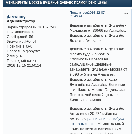
Авиабилеты москва душанбе дешево прямой рейс цены
Поделиться
2016-12-07
1
jbrowning
09:43:44
Администратор
Дешевые авиабилеты Душанбе -
Зарегистрирован
: 2016-12-06
Малайзия от 36566 на Aviasales.
Приглашений:
0
Дешевые авиабилеты Душанбе -
Сообщений:
56
Львов на Aviasales.
Уважение:
[+0/-0]
Позитив:
[+0/-0]
Дешевые авиабилеты Душанбе
Провел на форуме:
Москва туда и обратно.
2 минуты
Стоимость билетов на
Последний визит:
самоДушанбе. Дешевые
2016-12-15 21:50:14
авиабилеты Душанбе - Москва от
9 598 рублей на Aviasales.
Дешевые авиабилеты Каир -
Душанбе на Aviasales. Дешевые
авиабилеты Москва Таджикистан.
Поиск самой низкой цены на
билеты на самоиз.
Дешевые авиабилеты Душанбе -
Анталия от 20 724 рубля на
Aviasales.
расписание автобуса
познань херсон
Моментальный
поиск по всем авиакомпаниям.
Найдите самые дешёвые