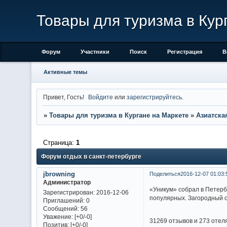
Товары для туризма в Кур
Форум
Участники
Поиск
Регистрация
В
Активные темы
Привет, Гость!
Войдите
или
зарегистрируйтесь
.
»
Товары для туризма в Кургане на Маркете
»
Азиатска
Страница:
1
Форум отдых в санкт-петербурге
jbrowning
Поделиться
2016-12-07 01:03:
Администратор
«Уникум» собрал в Петерб
Зарегистрирован
: 2016-12-06
популярных. Загородный о
Приглашений:
0
Сообщений:
56
Уважение:
[+0/-0]
31269 отзывов и 273 отел
Позитив:
[+0/-0]