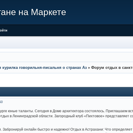
гане на Маркете
ойти
я курилка говорильня-писальня о странах Аз
»
Форум отдых в санкт
50
урге юные таланты. Сегодня в Доме архитектора состоялось. Приглашаем вст
тдых в Ленинградской области. Загородный клуб «Пихтовое» представляет с
я. Забронируй онлайн быстро и надежно! Отдых в Астрахани: Что определяе